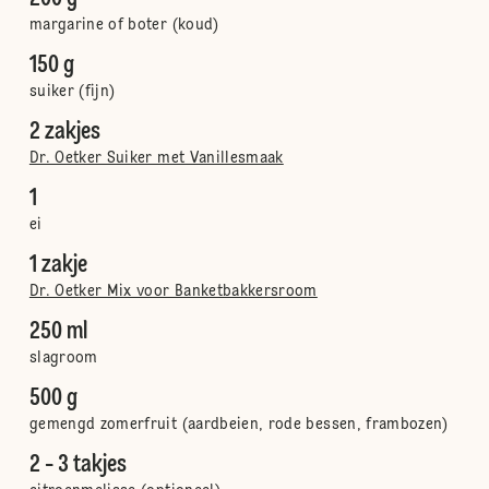
margarine of boter (koud)
150 g
suiker (fijn)
2 zakjes
Dr. Oetker Suiker met Vanillesmaak
1
ei
1 zakje
Dr. Oetker Mix voor Banketbakkersroom
250 ml
slagroom
500 g
gemengd zomerfruit (aardbeien, rode bessen, frambozen)
2 - 3 takjes