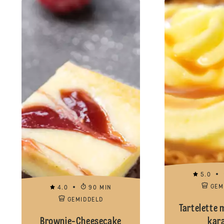
5.0
GEM
4.0
90 MIN
GEMIDDELD
Tartelette 
Brownie-Cheesecake
kar