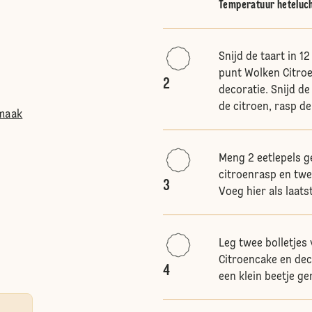
Temperatuur heteluc
Snijd de taart in 1
punt Wolken Citro
2
decoratie. Snijd de
de citroen, rasp de
smaak
Meng 2 eetlepels g
citroenrasp en twe
3
Voeg hier als laat
Leg twee bolletje
Citroencake en dec
4
een klein beetje ge