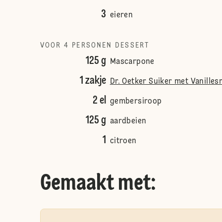
3
eieren
VOOR 4 PERSONEN DESSERT
125 g
Mascarpone
1 zakje
Dr. Oetker Suiker met Vanille
2 el
gembersiroop
125 g
aardbeien
1
citroen
Gemaakt met: