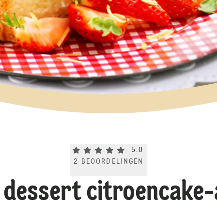
Current rating 5.0. Click to rate.
5.0
2
BEOORDELINGEN
 dessert citroencake-