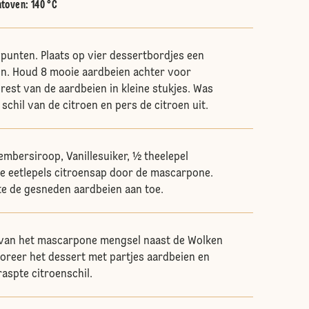
htoven
:
140 °C
2 punten. Plaats op vier dessertbordjes een
en. Houd 8 mooie aardbeien achter voor
 rest van de aardbeien in kleine stukjes. Was
 schil van de citroen en pers de citroen uit.
embersiroop, Vanillesuiker, ½ theelepel
e eetlepels citroensap door de mascarpone.
ste de gesneden aardbeien aan toe.
s van het mascarpone mengsel naast de Wolken
oreer het dessert met partjes aardbeien en
raspte citroenschil.