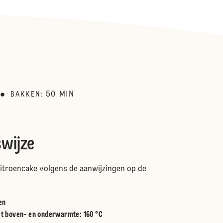
50
MIN
BAKKEN
:
swijze
itroencake volgens de aanwijzingen op de
en
t boven- en onderwarmte
:
160 °C