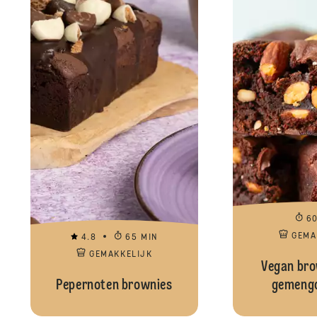
6
GEMA
4.8
65 MIN
GEMAKKELIJK
Vegan bro
Pepernoten brownies
gemengd