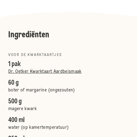
Ingrediënten
VOOR DE KWARKTAARTJES
1 pak
Dr. Oetker Kwarktaart Aardbeismaak
60 g
boter of margarine (ongezouten)
500 g
magere kwark
400 ml
water (op kamertemperatuur)