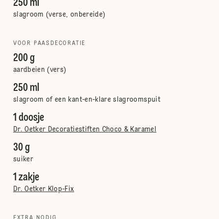
250 ml
slagroom (verse, onbereide)
VOOR PAASDECORATIE
200 g
aardbeien (vers)
250 ml
slagroom of een kant-en-klare slagroomspuit
1 doosje
Dr. Oetker Decoratiestiften Choco & Karamel
30 g
suiker
1 zakje
Dr. Oetker Klop-Fix
EXTRA NODIG