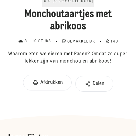
0.0
[
0
BEOORDELINGEN
]
Monchoutaartjes met
abrikoos
8 - 10 STUKS
GEMAKKELIJK
140
Waarom eten we eieren met Pasen? Omdat ze super
lekker zijn van monchou en abrikoos!
Afdrukken
Delen