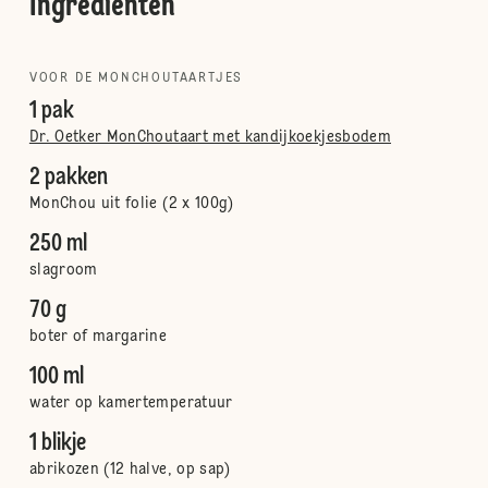
Ingrediënten
VOOR DE MONCHOUTAARTJES
1 pak
Dr. Oetker MonChoutaart met kandijkoekjesbodem
2 pakken
MonChou uit folie (2 x 100g)
250 ml
slagroom
70 g
boter of margarine
100 ml
water op kamertemperatuur
1 blikje
abrikozen (12 halve, op sap)