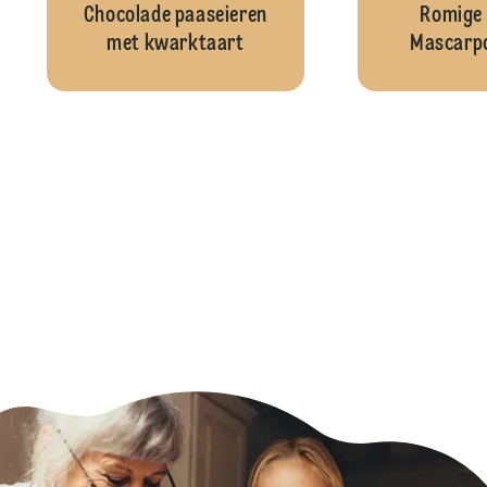
Chocolade paaseieren
Romige
met kwarktaart
Mascarpo