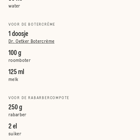
water
VOOR DE BOTERCRÈME
1 doosje
Dr. Oetker Botercrème
100 g
roomboter
125 ml
melk
VOOR DE RABARBERCOMPOTE
250 g
rabarber
2 el
suiker