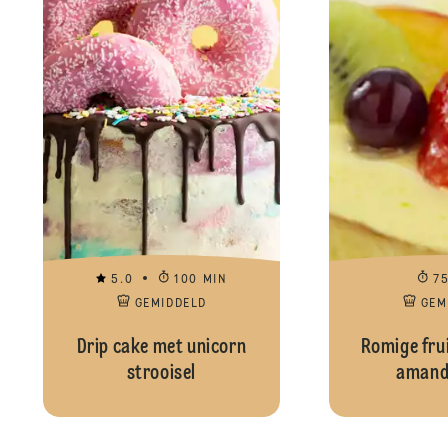
5.0
100 MIN
7
GEMIDDELD
GEM
Drip cake met unicorn
Romige fru
strooisel
amande