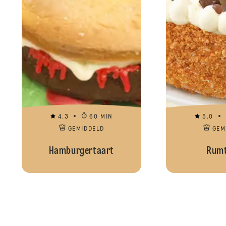
4.3
60 MIN
5.0
GEMIDDELD
GEM
Hamburgertaart
Rumt