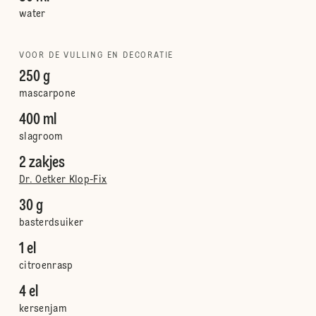
water
VOOR DE VULLING EN DECORATIE
250 g
mascarpone
400 ml
slagroom
2 zakjes
Dr. Oetker Klop-Fix
30 g
basterdsuiker
1 el
citroenrasp
4 el
kersenjam