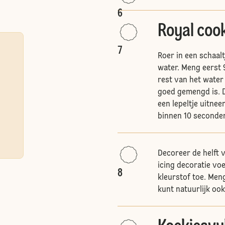
6
Royal coo
7
Roer in een schaal
water. Meng eerst 
rest van het water 
goed gemengd is. D
een lepeltje uitneem
binnen 10 seconden
Decoreer de helft 
icing decoratie voe
8
kleurstof toe. Meng
kunt natuurlijk ook