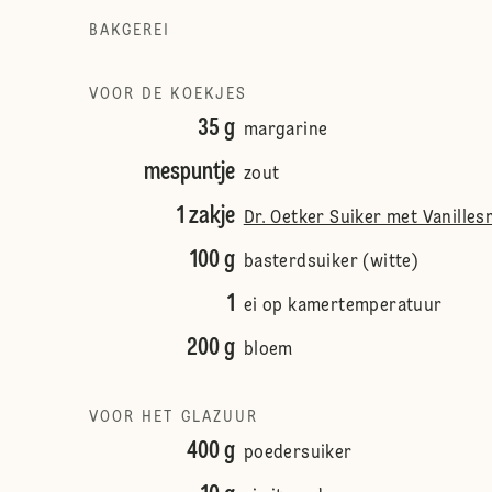
BAKGEREI
VOOR DE KOEKJES
35 g
margarine
mespuntje
zout
1 zakje
Dr. Oetker Suiker met Vanille
100 g
basterdsuiker (witte)
1
ei op kamertemperatuur
200 g
bloem
VOOR HET GLAZUUR
400 g
poedersuiker