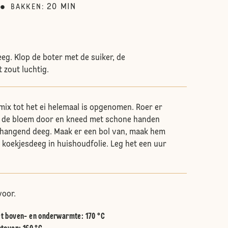
20
MIN
BAKKEN
:
eg. Klop de boter met de suiker, de
t zout luchtig.
 mix tot het ei helemaal is opgenomen. Roer er
l de bloem door en kneed met schone handen
nhangend deeg. Maak er een bol van, maak hem
t koekjesdeeg in huishoudfolie. Leg het een uur
oor.
t boven- en onderwarmte
:
170 °C