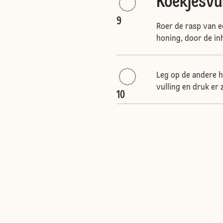
Koekjesvu
9
Roer de rasp van e
honing, door de i
Leg op de andere h
vulling en druk er
10