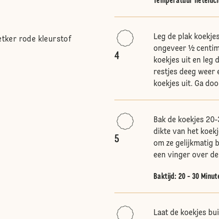
Temperatuur heteluc
Leg de plak koekje
Oetker rode kleurstof
ongeveer ½ centime
4
koekjes uit en leg
restjes deeg weer 
koekjes uit. Ga doo
Bak de koekjes 20-
dikte van het koek
5
om ze gelijkmatig b
een vinger over de 
Baktijd: 20 - 30 Minut
Laat de koekjes bu