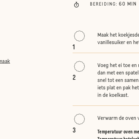
60
MIN
BEREIDING
:
Maak het koekjesde
vanillesuiker en he
1
smaak
Voeg het ei toe en
dan met een spate
2
snel tot een same
iets plat en pak he
in de koelkast.
Verwarm de oven v
3
Temperatuur oven me