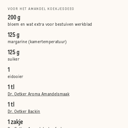
VOOR HET AMANDEL KOEKJESDEEG
200 g
bloem en wat extra voor bestuiven werkblad
125 g
margarine (kamertemperatuur)
125 g
suiker
1
eidooier
1 tl
Dr. Oetker Aroma Amandelsmaak
1 tl
Dr. Oetker Backin
1 zakje