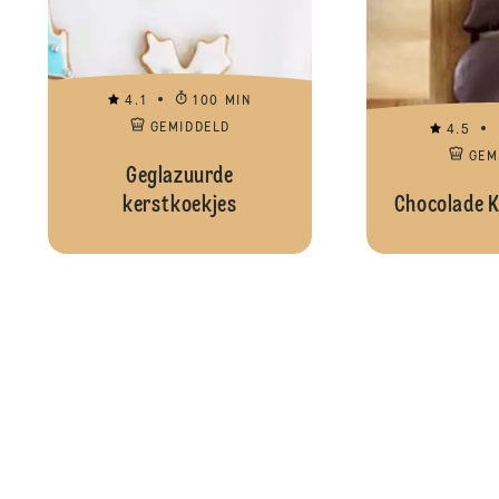
4.1
100 MIN
GEMIDDELD
4.5
GEM
Geglazuurde
kerstkoekjes
Chocolade K