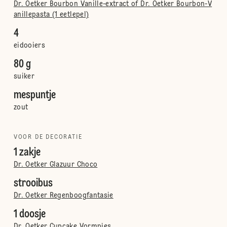
Dr. Oetker Bourbon Vanille-extract of Dr. Oetker Bourbon-V
anillepasta (1 eetlepel)
4
eidooiers
80 g
suiker
mespuntje
zout
VOOR DE DECORATIE
1 zakje
Dr. Oetker Glazuur Choco
strooibus
Dr. Oetker Regenboogfantasie
1 doosje
Dr. Oetker Cupcake Vormpjes