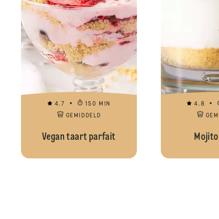
4.7
150 MIN
4.8
GEMIDDELD
GEM
Vegan taart parfait
Mojito