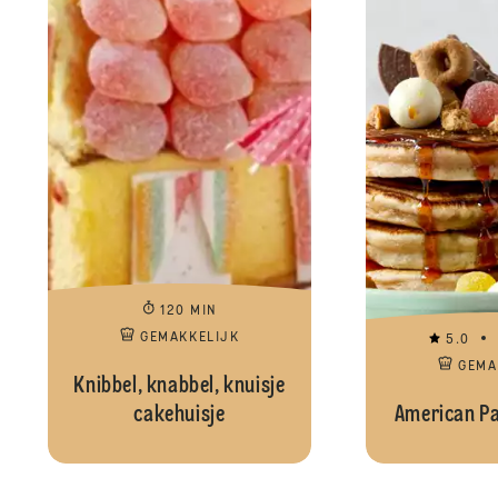
120 MIN
GEMAKKELIJK
5.0
GEMA
Knibbel, knabbel, knuisje
cakehuisje
American Pa