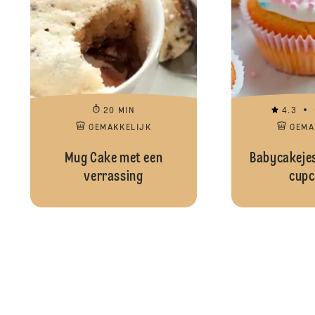
20 MIN
4.3
GEMAKKELIJK
GEMA
Mug Cake met een
Babycakejes
verrassing
cupc