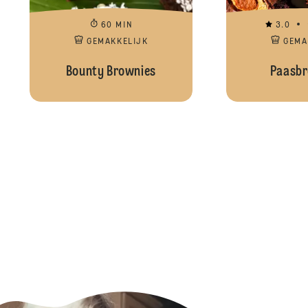
60 MIN
3.0
GEMAKKELIJK
GEMA
Bounty Brownies
Paasbr