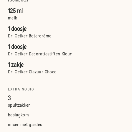
roomboter
125 ml
melk
1 doosje
Dr. Oetker Botercrème
1 doosje
Dr. Oetker Decoratiestiften Kleur
1 zakje
Dr. Oetker Glazuur Choco
EXTRA NODIG
3
spuitzakken
beslagkom
mixer met gardes