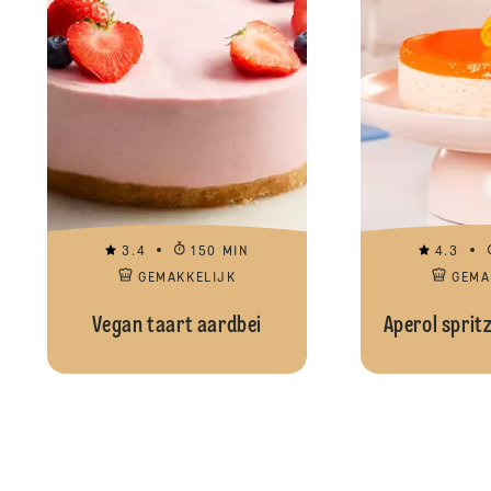
3.4
150 MIN
4.3
GEMAKKELIJK
GEMA
Vegan taart aardbei
Aperol sprit