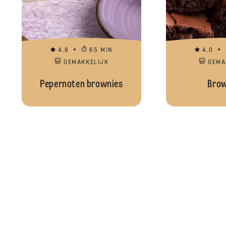
4.8
65 MIN
4.0
GEMAKKELIJK
GEMA
Pepernoten brownies
Brow