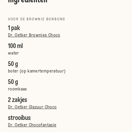
Ingrediënten
VOOR DE BROWNIE BONBONS
1 pak
Dr. Oetker Brownies Choco
100 ml
water
50 g
boter (op kamertemperatuur)
50 g
roomkaas
2 zakjes
Dr. Oetker Glazuur Choco
strooibus
Dr. Oetker Chocofantasie