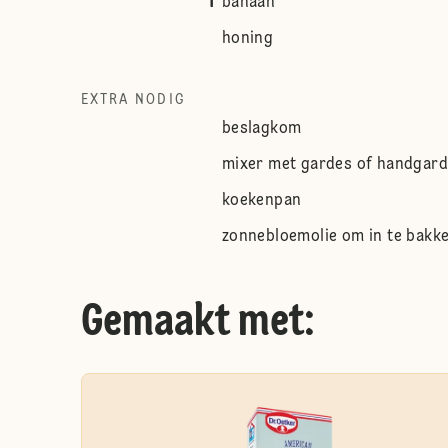
1
banaan
honing
EXTRA NODIG
beslagkom
mixer met gardes of handgar
koekenpan
zonnebloemolie om in te bakk
Gemaakt met: