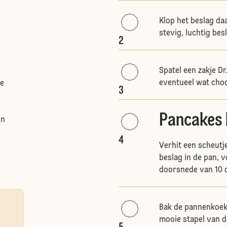
Klop het beslag da
stevig, luchtig bes
2
Spatel een zakje D
eventueel wat choc
de
3
Pancakes
en
4
Verhit een scheutj
beslag in de pan, 
doorsnede van 10 
Bak de pannenkoek
mooie stapel van 