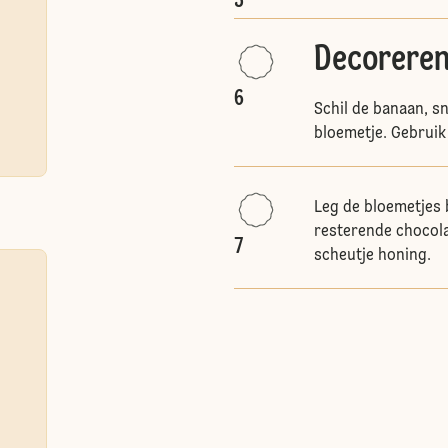
5
Decoreren
6
Schil de banaan, sn
bloemetje. Gebruik
Leg de bloemetjes 
resterende chocola
7
scheutje honing.