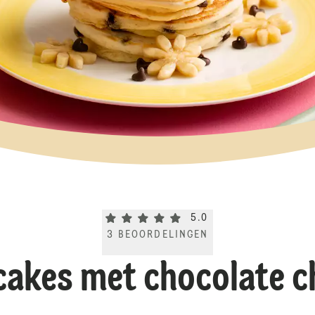
Current rating 5.0. Click to rate.
5.0
3
BEOORDELINGEN
akes met chocolate c