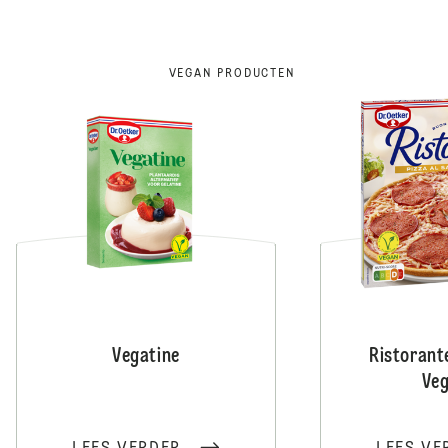
VEGAN PRODUCTEN
Vegatine
Ristorant
Ve