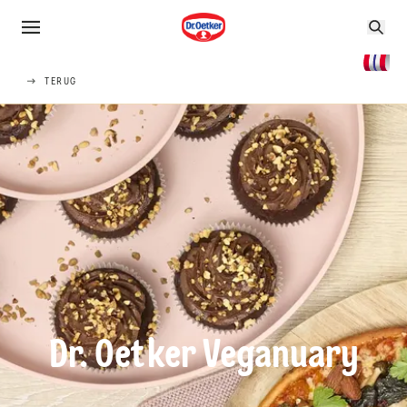
TERUG
Dr. Oetker Veganuary