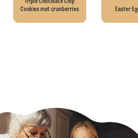
Triple Chocolate Chip
Cookies met cranberries
Easter Eg