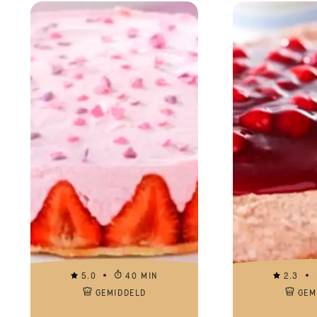
5.0
40 MIN
2.3
GEMIDDELD
GEM