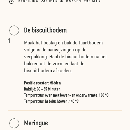
80
MIN
90
MIN
BEREIDING
:
BAKKEN
:
De biscuitbodem
1
Maak het beslag en bak de taartbodem
volgens de aanwijzingen op de
verpakking. Haal de biscuitbodem na het
bakken uit de vorm en laat de
biscuitbodem afkoelen.
Positie rooster
:
Midden
Baktijd: 30 - 35 Minuten
Temperatuur oven met boven- en onderwarmte
:
160 °C
Temperatuur heteluchtoven
:
140 °C
Meringue