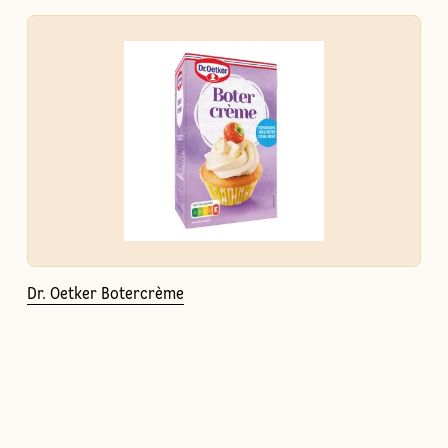
Dr. Oetker Botercrème