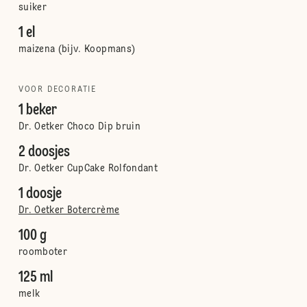
suiker
1 el
maizena (bijv. Koopmans)
VOOR DECORATIE
1 beker
Dr. Oetker Choco Dip bruin
2 doosjes
Dr. Oetker CupCake Rolfondant
1 doosje
Dr. Oetker Botercrème
100 g
roomboter
125 ml
melk