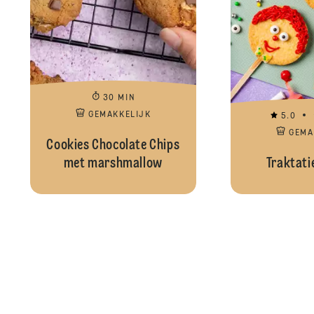
30 MIN
GEMAKKELIJK
5.0
GEMA
Cookies Chocolate Chips
met marshmallow
Traktati