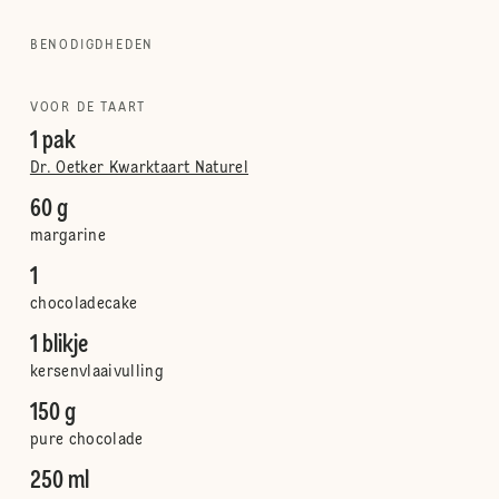
BENODIGDHEDEN
VOOR DE TAART
1 pak
Dr. Oetker Kwarktaart Naturel
60 g
margarine
1
chocoladecake
1 blikje
kersenvlaaivulling
150 g
pure chocolade
250 ml