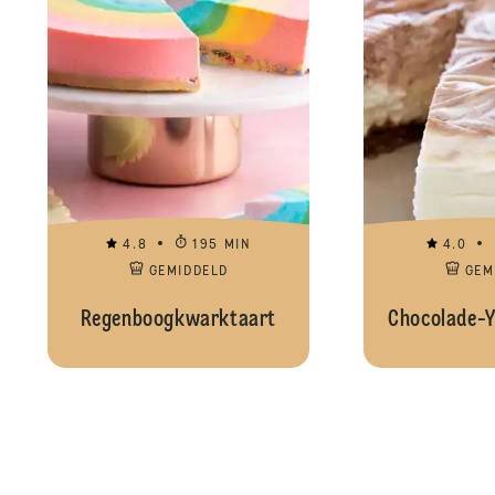
4.8
195 MIN
4.0
GEMIDDELD
GEM
Regenboogkwarktaart
Chocolade-Y