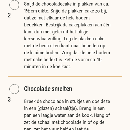
Snijd de chocoladecake in plakken van ca.
1½ cm dikte. Snijd de plakken cake zo bij,
2
dat ze met elkaar de hele bodem
bedekken. Bestrijk de cakeplakken aan één
kant dun met gelei uit het blikje
kersenvlaaivulling. Leg de plakken cake
met de bestreken kant naar beneden op
de kruimelbodem. Zorg dat de hele bodem
met cake bedekt is. Zet de vorm ca. 10
minuten in de koelkast.
Chocolade smelten
3
Breek de chocolade in stukjes en doe deze
in een (glazen) schaal(tje). Breng in een
pan een laagje water aan de kook. Hang of
zet de schaal met chocolade in of op de
pan, zet het vuur half en laat de