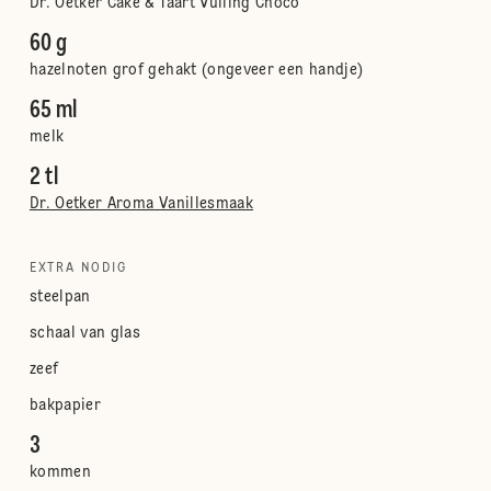
Dr. Oetker Cake & Taart Vulling Choco
60 g
hazelnoten grof gehakt (ongeveer een handje)
65 ml
melk
2 tl
Dr. Oetker Aroma Vanillesmaak
EXTRA NODIG
steelpan
schaal van glas
zeef
bakpapier
3
kommen