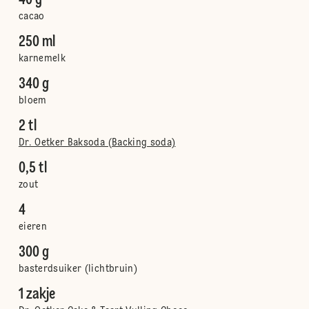
40 g
cacao
250 ml
karnemelk
340 g
bloem
2 tl
Dr. Oetker Baksoda (Backing soda)
0,5 tl
zout
4
eieren
300 g
basterdsuiker (lichtbruin)
1 zakje