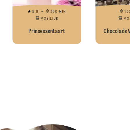
5.0
250 MIN
15
MOEILIJK
MO
Prinsessentaart
Chocolade V