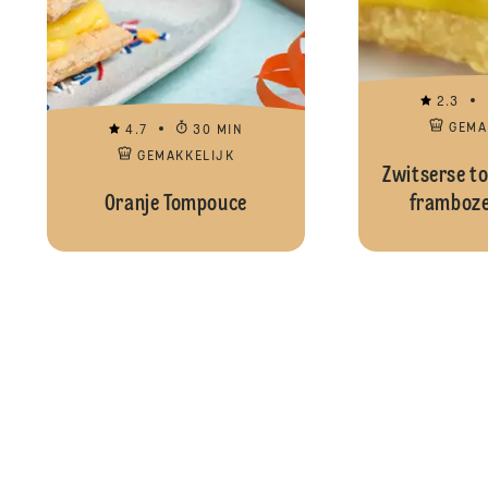
2.3
GEMA
4.7
30 MIN
GEMAKKELIJK
Zwitserse t
Oranje Tompouce
framboze