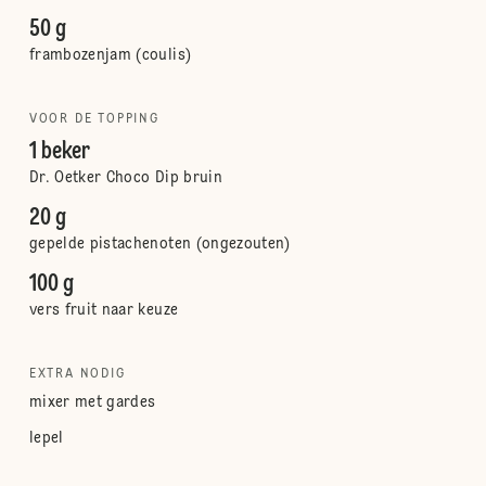
50 g
frambozenjam (coulis)
VOOR DE TOPPING
1 beker
Dr. Oetker Choco Dip bruin
20 g
gepelde pistachenoten (ongezouten)
100 g
vers fruit naar keuze
EXTRA NODIG
mixer met gardes
lepel