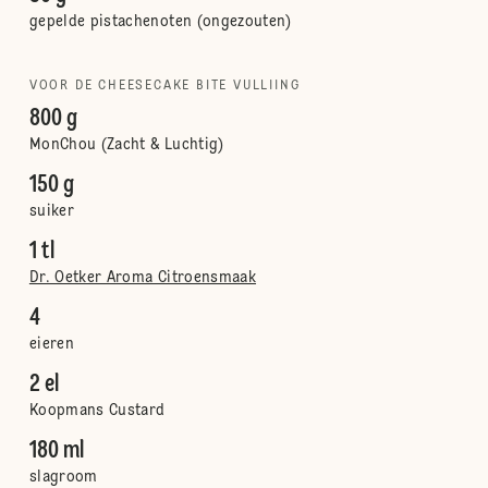
gepelde pistachenoten (ongezouten)
VOOR DE CHEESECAKE BITE VULLIING
800 g
MonChou (Zacht & Luchtig)
150 g
suiker
1 tl
Dr. Oetker Aroma Citroensmaak
4
eieren
2 el
Koopmans Custard
180 ml
slagroom