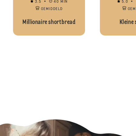
3.5
40 MIN
5.0
GEMIDDELD
GEM
Millionaire shortbread
Kleine 