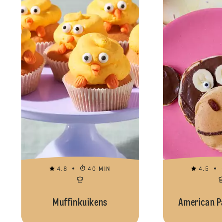
4.8
40 MIN
4.5
Muffinkuikens
American P