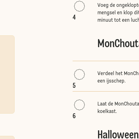
Voeg de ongeklopt
mengsel en klop di
4
minuut tot een luc
MonChout
Verdeel het MonCh
een ijsschep.
5
Laat de MonChoutaa
koelkast.
6
Halloween