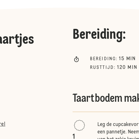
Bereiding
:
artjes
15
MIN
BEREIDING
:
120
MIN
RUSTTIJD
:
Taartbodem ma
rel
Leg de cupcakevorm
een pannetje. Neem
1