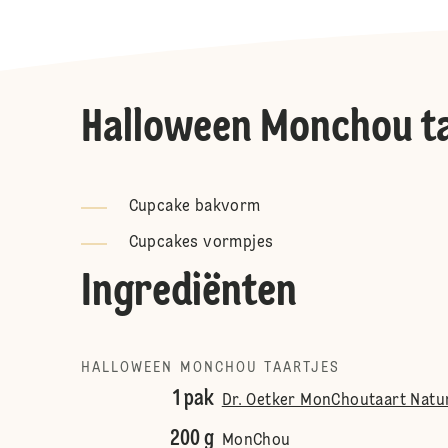
Halloween Monchou ta
Cupcake bakvorm
Cupcakes vormpjes
Ingrediënten
HALLOWEEN MONCHOU TAARTJES
1 pak
Dr. Oetker MonChoutaart Natu
200 g
MonChou