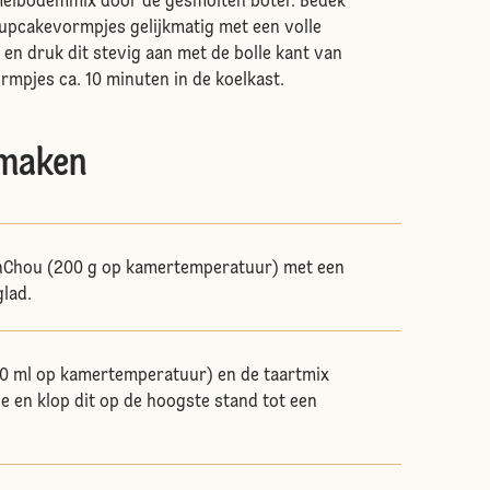
imelbodemmix door de gesmolten boter. Bedek
upcakevormpjes gelijkmatig met een volle
 en druk dit stevig aan met de bolle kant van
ormpjes ca. 10 minuten in de koelkast.
maken
nChou (200 g op kamertemperatuur) met een
lad.
00 ml op kamertemperatuur) en de taartmix
 en klop dit op de hoogste stand tot een