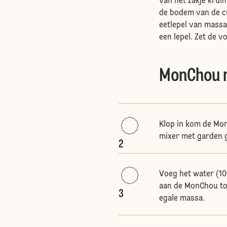
van het zakje kru
de bodem van de c
eetlepel van massa
een lepel. Zet de v
MonChou 
Klop in kom de Mo
mixer met garden g
2
Voeg het water (1
aan de MonChou toe
3
egale massa.