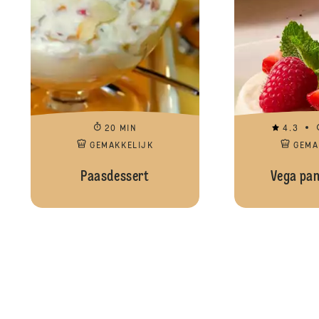
20 MIN
4.3
GEMAKKELIJK
GEMA
Paasdessert
Vega pan