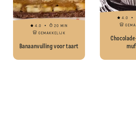
4.0
GEMA
4.0
20 MIN
GEMAKKELIJK
Chocolade
Banaanvulling voor taart
muf