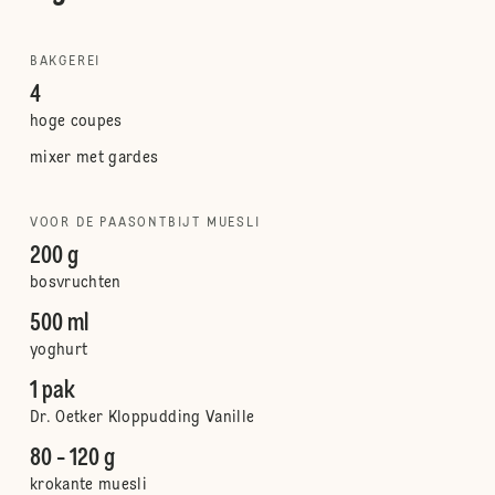
BAKGEREI
4
hoge coupes
mixer met gardes
VOOR DE PAASONTBIJT MUESLI
200 g
bosvruchten
500 ml
yoghurt
1 pak
Dr. Oetker Kloppudding Vanille
80 - 120 g
krokante muesli