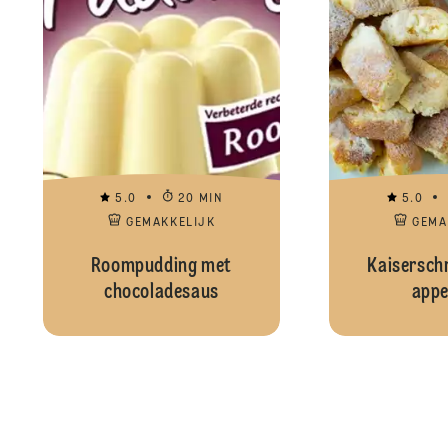
5.0
20 MIN
5.0
GEMAKKELIJK
GEMA
Roompudding met
Kaisersch
chocoladesaus
appe