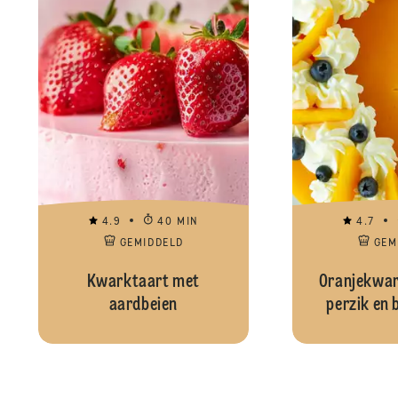
4.9
40 MIN
4.7
GEMIDDELD
GEM
Kwarktaart met
Oranjekwar
aardbeien
perzik en 