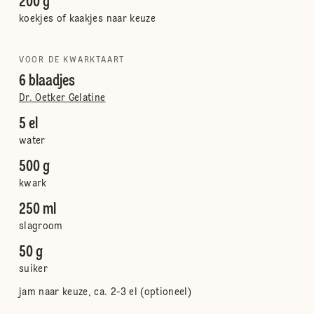
200 g
koekjes of kaakjes naar keuze
VOOR DE KWARKTAART
6 blaadjes
Dr. Oetker Gelatine
5 el
water
500 g
kwark
250 ml
slagroom
50 g
suiker
jam naar keuze, ca. 2-3 el (optioneel)