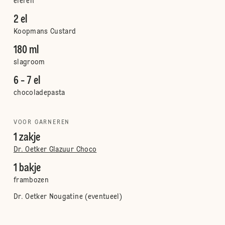
eieren
2 el
Koopmans Custard
180 ml
slagroom
6 - 7 el
chocoladepasta
VOOR GARNEREN
1 zakje
Dr. Oetker Glazuur Choco
1 bakje
frambozen
Dr. Oetker Nougatine (eventueel)