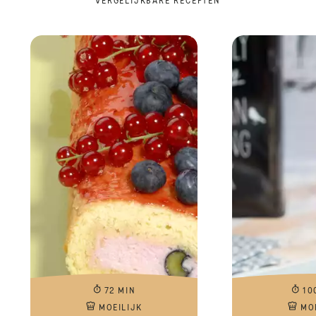
VERGELIJKBARE RECEPTEN
72 MIN
10
MOEILIJK
MO