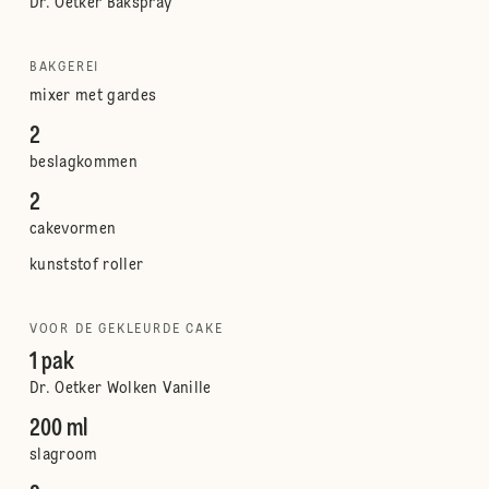
Dr. Oetker Bakspray
BAKGEREI
mixer met gardes
2
beslagkommen
2
cakevormen
kunststof roller
VOOR DE GEKLEURDE CAKE
1 pak
Dr. Oetker Wolken Vanille
200 ml
slagroom