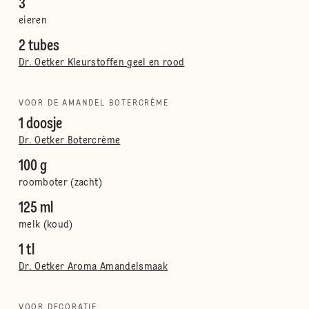
3
eieren
2 tubes
Dr. Oetker Kleurstoffen geel en rood
VOOR DE AMANDEL BOTERCRÈME
1 doosje
Dr. Oetker Botercrème
100 g
roomboter (zacht)
125 ml
melk (koud)
1 tl
Dr. Oetker Aroma Amandelsmaak
VOOR DECORATIE