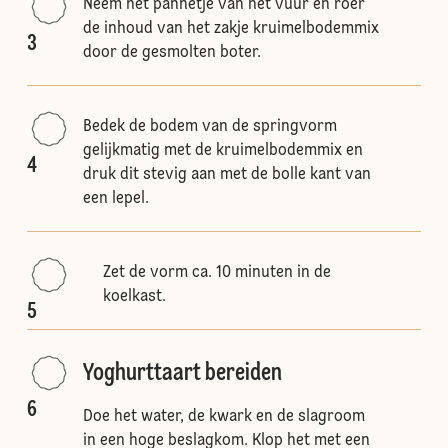
Neem het pannetje van het vuur en roer
de inhoud van het zakje kruimelbodemmix
3
door de gesmolten boter.
Bedek de bodem van de springvorm
gelijkmatig met de kruimelbodemmix en
4
druk dit stevig aan met de bolle kant van
een lepel.
Zet de vorm ca. 10 minuten in de
koelkast.
5
Yoghurttaart bereiden
6
Doe het water, de kwark en de slagroom
in een hoge beslagkom. Klop het met een