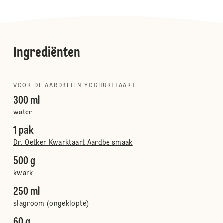
Ingrediënten
VOOR DE AARDBEIEN YOGHURTTAART
300 ml
water
1 pak
Dr. Oetker Kwarktaart Aardbeismaak
500 g
kwark
250 ml
slagroom (ongeklopte)
60 g