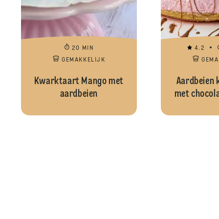
20 MIN
4.2
GEMAKKELIJK
GEMA
Kwarktaart Mango met
Aardbeien 
aardbeien
met chocol