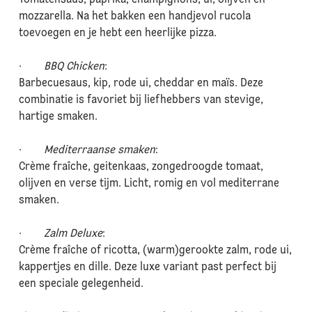
Tomatensaus, paprika, champignons, ui, olijven en
mozzarella. Na het bakken een handjevol rucola
toevoegen en je hebt een heerlijke pizza.
·
BBQ Chicken
:
Barbecuesaus, kip, rode ui, cheddar en maïs. Deze
combinatie is favoriet bij liefhebbers van stevige,
hartige smaken.
·
Mediterraanse smaken
:
Crème fraîche, geitenkaas, zongedroogde tomaat,
olijven en verse tijm. Licht, romig en vol mediterrane
smaken.
·
Zalm Deluxe
:
Crème fraîche of ricotta, (warm)gerookte zalm, rode ui,
kappertjes en dille. Deze luxe variant past perfect bij
een speciale gelegenheid.