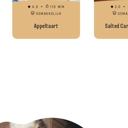
4.5
115 MIN
2.0
GEMAKKELIJK
GEMA
Appeltaart
Salted Ca