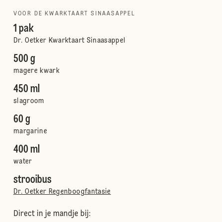
VOOR DE KWARKTAART SINAASAPPEL
1 pak
Dr. Oetker Kwarktaart Sinaasappel
500 g
magere kwark
450 ml
slagroom
60 g
margarine
400 ml
water
strooibus
Dr. Oetker Regenboogfantasie
Direct in je mandje bij: