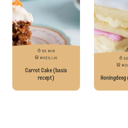
90 MIN
MOEILIJK
5
MO
Carrot Cake (basis
recept)
Honingdeeg 