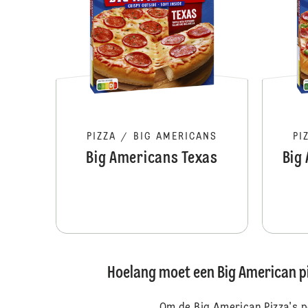
PIZZA
/
BIG AMERICANS
PI
Big Americans Texas
Big
Hoelang moet een Big American pi