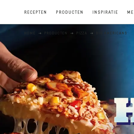
RECEPTEN
PRODUCTEN
INSPIRATIE
ME
HOME
PRODUCTEN
PIZZA
BIG AMERICANS