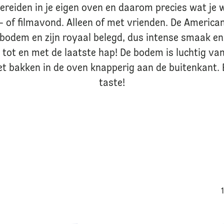
bereiden in je eigen oven en daarom precies wat je w
- of filmavond. Alleen of met vrienden. De America
 bodem en zijn royaal belegd, dus intense smaak en
tot en met de laatste hap! De bodem is luchtig va
 het bakken in de oven knapperig aan de buitenkant. 
taste!