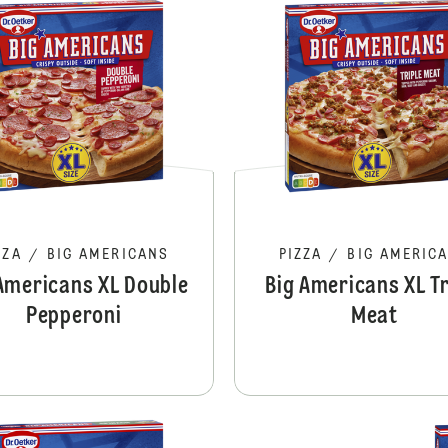
Big Americans Cheeseburger Style
ZZA
/
BIG AMERICANS
PIZZA
/
BIG AMERIC
Americans XL Double
Big Americans XL Tr
Pepperoni
Meat
Big Americans BBQ Pulled Pork