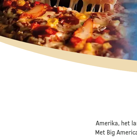
Amerika, het la
Met Big America