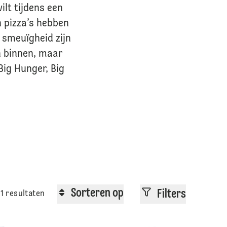
ilt tijdens een
n pizza’s hebben
 smeuïgheid zijn
n binnen, maar
Big Hunger, Big
Sorteren op
Filters
11 resultaten