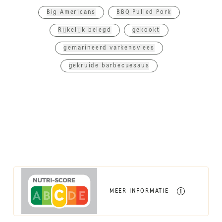
Big Americans
BBQ Pulled Pork
Rijkelijk belegd
gekookt
gemarineerd varkensvlees
gekruide barbecuesaus
MEER INFORMATIE