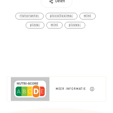
Delen
ristorante;
piccolissima;
mini
pizza;
mini
pizzas;
MEER INFORMATIE