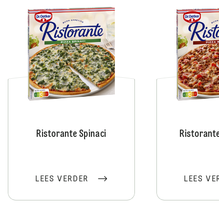
Ristorante Spinaci
Ristorant
LEES VERDER
LEES VE