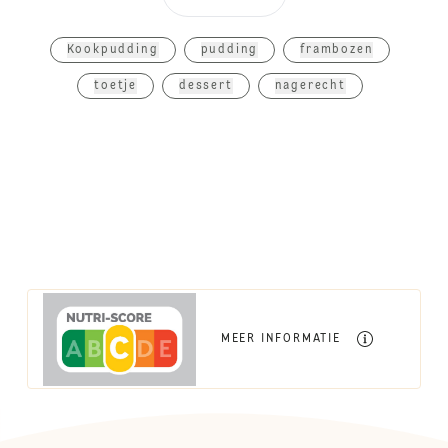
Kookpudding
pudding
frambozen
toetje
dessert
nagerecht
MEER INFORMATIE