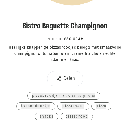
Bistro Baguette Champignon
INHOUD
:
250 GRAM
Heerlijke knapperige pizzabroodjes belegd met smaakvolle
champignons, tomaten, uien, crème fraîche en echte
Edammer kaas.
Delen
pizzabroodje met champignons
tussendoortje
pizzasnack
pizza
snacks
pizzabrood