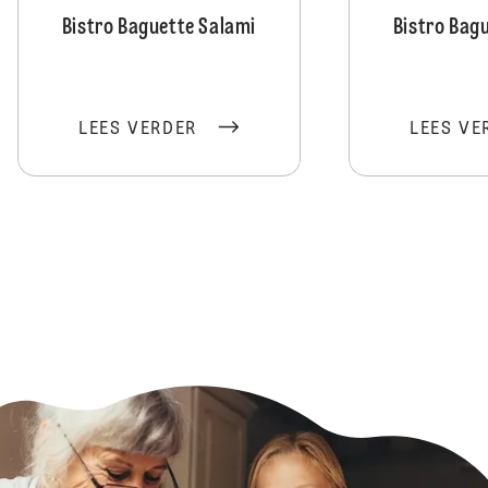
Bistro Baguette Salami
Bistro Bag
LEES VERDER
LEES VE