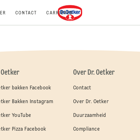
Dr. Oetker
ER
CONTACT
CARRIÈRES
. Oetker
Over Dr. Oetker
etker bakken Facebook
Contact
etker Bakken Instagram
Over Dr. Oetker
etker YouTube
Duurzaamheid
etker Pizza Facebook
Compliance